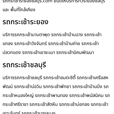
รถกระเช้าระยองชลบุรี.com ยินดีให้บริการทั่วระยองชลบุรี
และ พื้นที่ใกล้เคียง
รถกระเช้าระยอง
บริการรถกระเช้ามาบตาพุด รถกระเช้าบ้านฉาง รถกระเช้า
แกลง รถกระเช้าวังจันทร์ รถกระเช้าบ้านค่าย รถกระเช้า
ปลวกแดง รถกระเช้าเขาชะเมา รถกระเช้านิคมพัฒนา
รถกระเช้าชลบุรี
บริการรถกระเช้าชลบุรี รถกระเช้าอมตะซิตี้ รถกระเช้าเครือสห
พัฒน์ รถกระเช้าบ่อวิน รถกระเช้าพัทยา รถกระเช้าบ้านบึง รถ
กระเช้าหนองใหญ่ รถกระเช้าพานทอง รถกระเช้าพนัสนิคม รถ
กระเช้าศรีราชา รถกระเช้าสัตหีบ รถกระเช้าบ่อทอง รถกระเช้า
เกาะจันทร์ รถกระเช้าบางละมุง