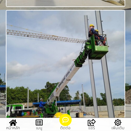
หน้าหลัก
เมนู
ติดต่อ
แชร์
เพิ่มเติม