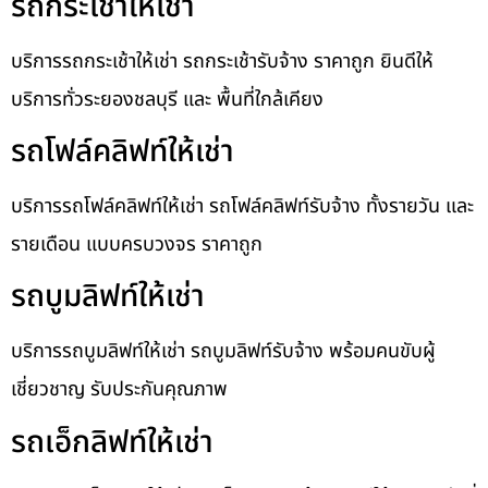
รถกระเช้าให้เช่า
บริการรถกระเช้าให้เช่า รถกระเช้ารับจ้าง ราคาถูก ยินดีให้
บริการทั่วระยองชลบุรี และ พื้นที่ใกล้เคียง
รถโฟล์คลิฟท์ให้เช่า
บริการรถโฟล์คลิฟท์ให้เช่า รถโฟล์คลิฟท์รับจ้าง ทั้งรายวัน และ
รายเดือน แบบครบวงจร ราคาถูก
รถบูมลิฟท์ให้เช่า
บริการรถบูมลิฟท์ให้เช่า รถบูมลิฟท์รับจ้าง พร้อมคนขับผู้
เชี่ยวชาญ รับประกันคุณภาพ
รถเอ็กลิฟท์ให้เช่า