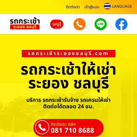
LANGUAGE
ติดต่อเรา
เข้าสู่ระบบ
เมนู
รถกระเช้าระยองชลบุรี.com
รถกระเช้าให้เช่า
ระยอง ชลบุรี
บริการ รถกระเช้ารับจ้าง รถเครนให้เช่า
ติดต่อได้ตลอด 24 ชม.
ติดต่อเรา คลิก
081 710 8688