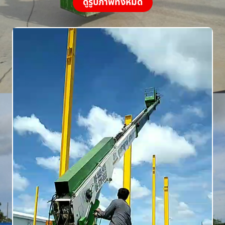
ดูรูปภาพทั้งหมด