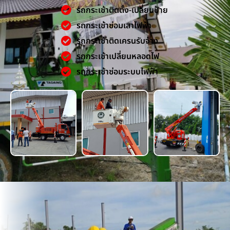
รถกระเช้าติดตั้ง-เปลี่ยนป้าย
รถกระเช้าซ่อมเสาไฟฟ้า
รถกระเช้าติดเครนรับจ้าง
รถกระเช้าเปลี่ยนหลอดไฟ
รถกระเช้าซ่อมระบบไฟฟ้า