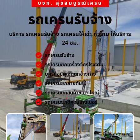
บจก. สุขสมบูรณ์เครน
รถเครนรับจ้าง
บริการ รถเครนรับจ้าง รถเครนให้เช่า ทั่วไทย ให้บริการ
24 ชม.
รถเครนรับจ้าง
รถเครนยกเครื่องจักรโรงงาน
ยกรถอุบัติเหตุตกข้างทาง
รถเครนยกย้ายต้นไม้
รถเครนยกสินค้าขนาดใหญ่
รถเครนยกตู้คอนเทนเนอร์