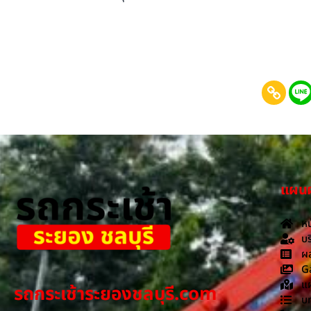
แผนผั
หน
บร
ผล
G
แผ
รถกระเช้าระยองชลบุรี.com
บ