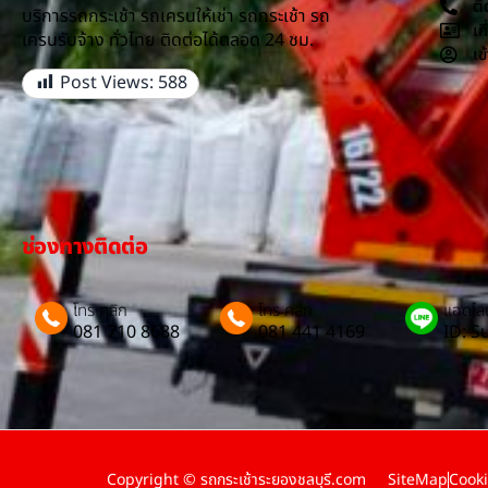
ติ
บริการรถกระเช้า รถเครนให้เช่า รถกระเช้า รถ
เก
เครนรับจ้าง ทั่วไทย ติดต่อได้ตลอด 24 ชม.
เข
Post Views:
588
ช่องทางติดต่อ
โทร คลิก
โทร คลิก
แอดไลน
081 710 8688
081 441 4169
ID: 
Copyright © รถกระเช้าระยองชลบุรี.com
SiteMap
Cooki