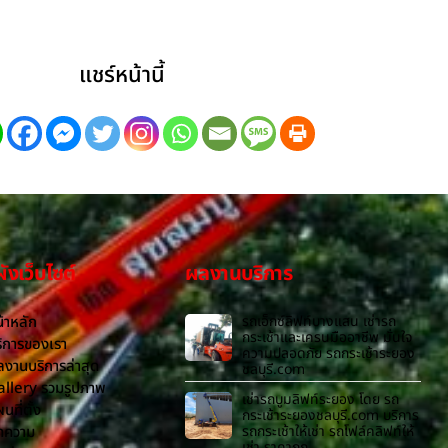
แชร์หน้านี้
งเว็บไซต์
ผลงานบริการ
้าหลัก
รถเอ็กซ์ลิฟท์บางแสน เช่ารถ
กระเช้าและเครนมืออาชีพ มั่นใจ
ิการของเรา
ความปลอดภัย รถกระเช้าระยอง
งานบริการล่าสุด
ชลบุรี.com
allery รวมรูปภาพ
เช่ารถบูมลิฟท์ระยอง โดย รถ
นที่ตั้ง
กระเช้าระยองชลบุรี.com บริการ
ทความ
รถกระเช้าให้เช่า รถโฟล์คลิฟท์ให้
เช่า ราคาถูก