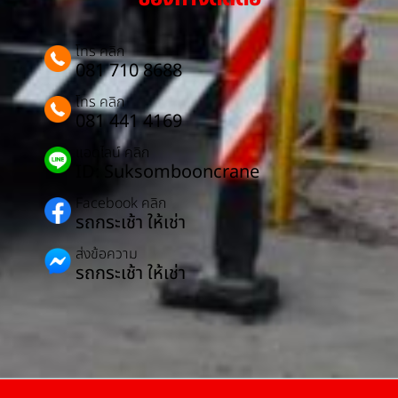
โทร คลิก
081 710 8688
โทร คลิก
081 441 4169
แอดไลน์ คลิก
ID: Suksombooncrane
Facebook คลิก
รถกระเช้า ให้เช่า
ส่งข้อความ
รถกระเช้า ให้เช่า