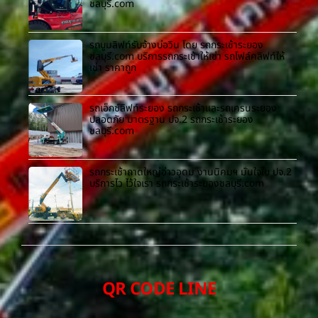
ชลบุรี.com
รถบูมลิฟท์รับจ้างบ่อวิน โดย รถกระเช้าระยอง
ชลบุรี.com บริการรถกระเช้าให้เช่า รถโฟล์คลิฟท์ให้
เช่า ราคาถูก
รถเอ็กซ์ลิฟท์ระยอง รถกระเช้าและรถเครนระยอง
ปลอดภัย มาตรฐาน ปจ.2 รถกระเช้าระยอง
ชลบุรี.com
รถกระเช้าถาดใหญ่อ่าวอุดม งานนิคมฯ มั่นใจใบ ปจ.2
บริการไว ไว้ใจเรา รถกระเช้าระยองชลบุรี.com
QR CODE LINE