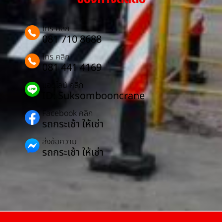
โทร คลิก
081 710 8688
โทร คลิก
081 441 4169
แอดไลน์ คลิก
ID: Suksombooncrane
Facebook คลิก
รถกระเช้า ให้เช่า
ส่งข้อความ
รถกระเช้า ให้เช่า