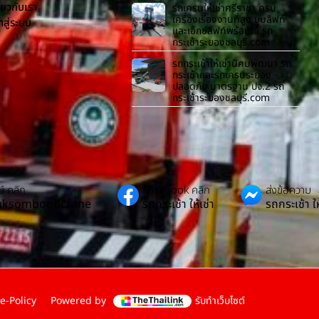
ี่ยวกับเรา
รถเครนให้เช่าศรีราชา ครบ
เครื่องเรื่องงานที่สูง บูมลิฟท์
้าสู่ระบบ
และเอ็กซ์ลิฟท์พร้อมใช้ รถ
กระเช้าระยองชลบุรี.com
รถกระเช้าให้เช่านิคมพัฒนา รถ
กระเช้าและรถเครนระยอง
ปลอดภัย มาตรฐาน ปจ.2 รถ
กระเช้าระยองชลบุรี.com
์ คลิก
Facebook คลิก
ส่งข้อความ
Suksombooncrane
รถกระเช้า ให้เช่า
รถกระเช้า ให
e-Policy
Powered by
รับทำเว็บไซต์