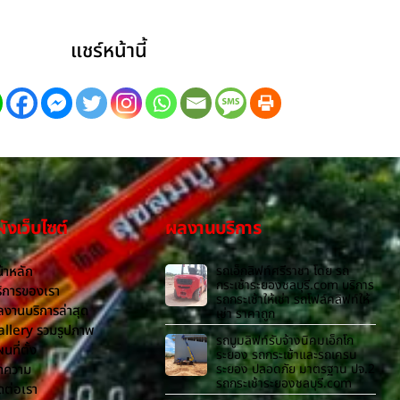
แชร์หน้านี้
งเว็บไซต์
ผลงานบริการ
้าหลัก
รถเอ็กลิฟท์ศรีราชา โดย รถ
กระเช้าระยองชลบุรี.com บริการ
ิการของเรา
รถกระเช้าให้เช่า รถโฟล์คลิฟท์ให้
งานบริการล่าสุด
เช่า ราคาถูก
allery รวมรูปภาพ
รถบูมลิฟท์รับจ้างนิคมเอ็กโก
นที่ตั้ง
ระยอง รถกระเช้าและรถเครน
ทความ
ระยอง ปลอดภัย มาตรฐาน ปจ.2
รถกระเช้าระยองชลบุรี.com
ดต่อเรา