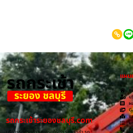
แผนผั
หน
บร
ผล
G
แผ
รถกระเช้าระยองชลบุรี.com
บ
ติ
บริการรถกระเช้า รถเครนให้เช่า รถกระเช้า รถ