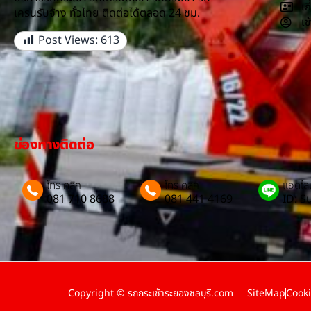
เก
เครนรับจ้าง ทั่วไทย ติดต่อได้ตลอด 24 ชม.
เข
Post Views:
613
ช่องทางติดต่อ
โทร คลิก
โทร คลิก
แอดไลน
081 710 8688
081 441 4169
ID: 
Copyright © รถกระเช้าระยองชลบุรี.com
SiteMap
Cooki